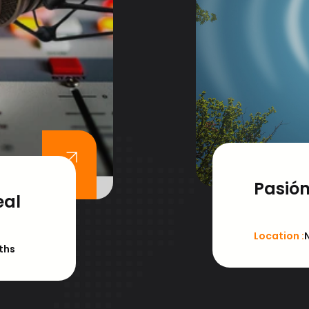
Lo creímos 
Pasión
eal
Location :
ths