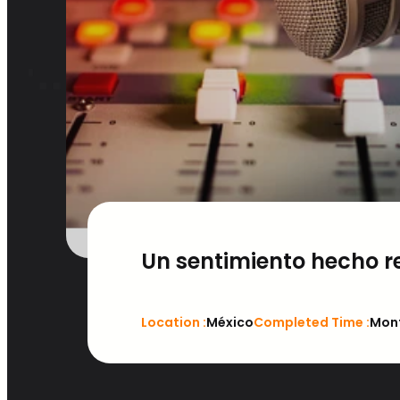
Lo soñamos juntos
Un sentimiento hecho r
Location :
México
Completed Time :
Mon