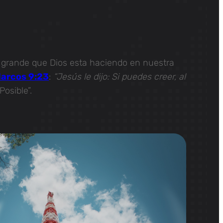
o grande que Dios esta haciendo en nuestra
arcos 9:23
:
“Jesús le dijo: Si puedes creer, al
Posible”.