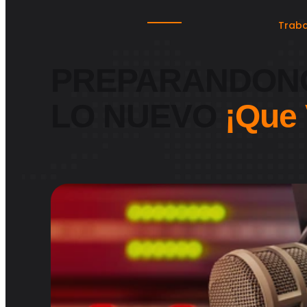
Traba
PREPARANDON
LO NUEVO
¡Que 