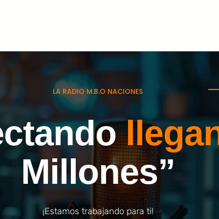
LA RADIO M.B.O NACIONES
ectando
llega
Millones”
¡Estamos trabajando para ti!