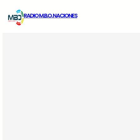
Saltar
RADIO M.B.O. NACIONES
al
contenido